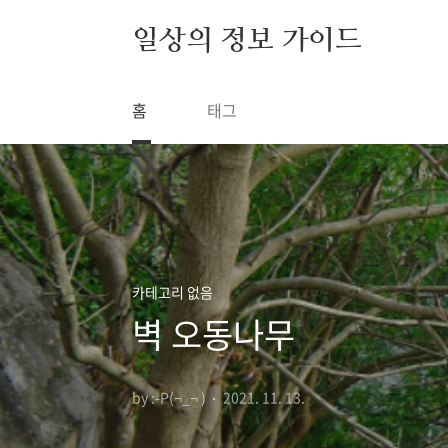
본문 바로가기
일상의 정보 가이드
홈
태그
카테고리 없음
벽 오동나무
by :-P(¬_¬ )
2021. 11. 13.