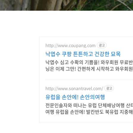
http://www.coupang.com
광고
낙엽수 쿠팡 튼튼하고 건강한 묘목
낙엽수 심고 수확의 기쁨을! 와우회원 무료
닝은 이제 그만! 간편하게 시작하고 와우회
http://www.sonantravel.com/
광고
유럽을 손안에! 손안의여행
전문인솔자와 떠나는 유럽 단체배낭여행 산
여행 유럽을 손안에! 발칸반도 북유럽 지중